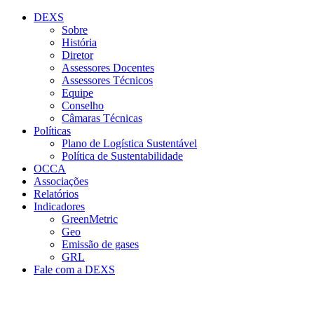
Conteúdo principal
Menu principal
Rodapé
DEXS
Sobre
História
Diretor
Assessores Docentes
Assessores Técnicos
Equipe
Conselho
Câmaras Técnicas
Políticas
Plano de Logística Sustentável
Política de Sustentabilidade
OCCA
Associações
Relatórios
Indicadores
GreenMetric
Geo
Emissão de gases
GRL
Fale com a DEXS
Aumentar fonte