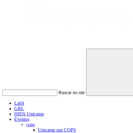
Buscar no site
LabS
GRL
HIDS Unicamp
Eventos
cops
Unicamp nas COPS