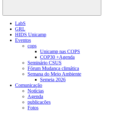
Buscar
LabS
GRL
HIDS Unicamp
Eventos
cops
Unicamp nas COPS
COP30 +Agenda
Seminário CSUS
Fórum Mudança climática
Semana do Meio Ambiente
Semeia 2026
Comunicação
Notícias
Agenda
publicações
Fotos
Menu