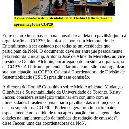
A coordenadora de Sustentabilidade Thalita Dalbelo durante
apresentação na COP29
Entre os próximos passos para consolidar a ideia do pavilhão junto à
organização da COP30, inclui-se elaborar um Memorando de
Entendimento a ser assinado por todas as universidades que
participam da NoN. O documento deve ser entregue pessoalmente
pelo reitor da Unicamp, Antonio José de Almeida Meirelles, ao vice-
presidente Geraldo Alckmin, encarregado de presidir a organização
da COP30. A Unicamp pretende criar uma comissão para organizar
sua participação na COP30. Caberá à Coordenadoria de Divisão de
Sustentabilidade (CSUS) presidir essa comissão.
A diretora do Comitê Consultivo sobre Meio Ambiente, Mudanças
Climáticas e Sustentabilidade da Universidade de Toronto, Kristy
Faccer, considera estratégico trabalhar em conjunto com as
universidades brasileiras para criar o pavilhão das instituições do
ensino superior na COP30. “Podemos gerar um impacto maior,
especialmente no sentido de uma aproximação com a agenda das
cidades na implementação de medidas de redução de emissões”,
disse Faccer, uma das coordenadoras da NoN.