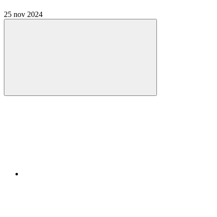
25 nov 2024
Compartilhar
Compartilhar po
Compartilhar n