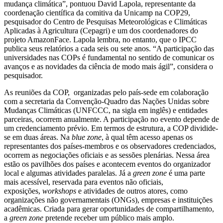
mudança climática”, pontuou David Lapola, representante da
coordenação científica da comitiva da Unicamp na COP29,
pesquisador do Centro de Pesquisas Meteorológicas e Climáticas
Aplicadas à Agricultura (Cepagri) e um dos coordenadores do
projeto AmazonFace. Lapola lembra, no entanto, que o IPCC
publica seus relatórios a cada seis ou sete anos. “A participação das
universidades nas COPs é fundamental no sentido de comunicar os
avanços e as novidades da ciência de modo mais ágil”, considera o
pesquisador.
As reuniões da COP, organizadas pelo país-sede em colaboração
com a secretaria da Convenção-Quadro das Nações Unidas sobre
Mudanças Climáticas (UNFCCC, na sigla em inglês) e entidades
parceiras, ocorrem anualmente. A participação no evento depende de
um credenciamento prévio. Em termos de estrutura, a COP dividide-
se em duas áreas. Na
blue zone
, à qual têm acesso apenas os
representantes dos países-membros e os observadores credenciados,
ocorrem as negociações oficiais e as sessões plenárias. Nessa área
estão os pavilhões dos países e acontecem eventos do organizador
local e algumas atividades paralelas. Já a
green zone
é uma parte
mais acessível, reservada para eventos não oficiais,
exposições,
workshops
e atividades de outros atores, como
organizações não governamentais (ONGs), empresas e instituições
acadêmicas. Criada para gerar oportunidades de compartilhamento,
a
green zone
pretende receber um público mais amplo.