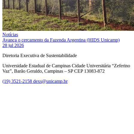
Notícias
Avança o cercamento da Fazenda Argentina (HIDS Unicamp)
28 jul 2026
Diretoria Executiva de Sustentabilidade
Universidade Estadual de Campinas Cidade Universitária “Zeferino
Vaz”, Barão Geraldo, Campinas – SP CEP 13083-872
(19) 3521-2158
dexs@unicamp.br
Link para o Facebook
Link para o Linkedin