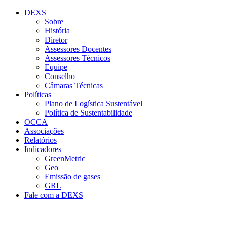
Conteúdo principal
Menu principal
Rodapé
DEXS
Sobre
História
Diretor
Assessores Docentes
Assessores Técnicos
Equipe
Conselho
Câmaras Técnicas
Políticas
Plano de Logística Sustentável
Política de Sustentabilidade
OCCA
Associações
Relatórios
Indicadores
GreenMetric
Geo
Emissão de gases
GRL
Fale com a DEXS
Aumentar fonte