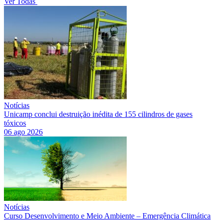
Ver Todas
Notícias
Unicamp conclui destruição inédita de 155 cilindros de gases
tóxicos
06 ago 2026
Notícias
Curso Desenvolvimento e Meio Ambiente – Emergência Climática