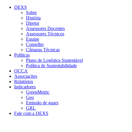
Conteúdo principal
Menu principal
Rodapé
DEXS
Sobre
História
Diretor
Assessores Docentes
Assessores Técnicos
Equipe
Conselho
Câmaras Técnicas
Políticas
Plano de Logística Sustentável
Política de Sustentabilidade
OCCA
Associações
Relatórios
Indicadores
GreenMetric
Geo
Emissão de gases
GRL
Fale com a DEXS
Aumentar fonte