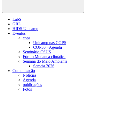
Buscar
LabS
GRL
HIDS Unicamp
Eventos
cops
Unicamp nas COPS
COP30 +Agenda
Seminário CSUS
Fórum Mudança climática
Semana do Meio Ambiente
Semeia 2026
Comunicação
Notícias
Agenda
publicações
Fotos
Menu