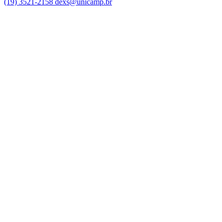
(19) 3521-2158
dexs@unicamp.br
Link para o Facebook
Link para o Linkedin
Link para o Instagram