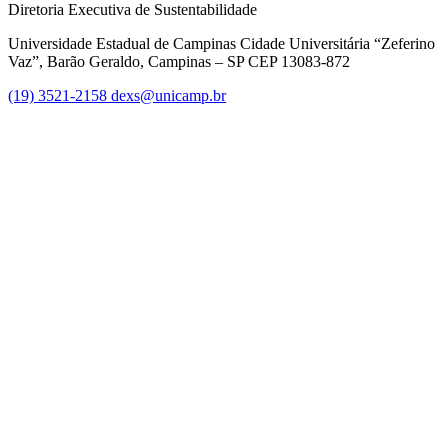
Diretoria Executiva de Sustentabilidade
Universidade Estadual de Campinas Cidade Universitária “Zeferino
Vaz”, Barão Geraldo, Campinas – SP CEP 13083-872
(19) 3521-2158
dexs@unicamp.br
Link para o Facebook
Link para o Linkedin
Link para o Instagram