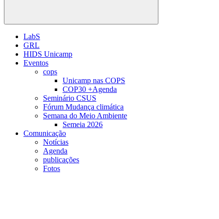
Buscar
LabS
GRL
HIDS Unicamp
Eventos
cops
Unicamp nas COPS
COP30 +Agenda
Seminário CSUS
Fórum Mudança climática
Semana do Meio Ambiente
Semeia 2026
Comunicação
Notícias
Agenda
publicações
Fotos
Menu