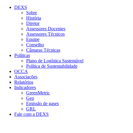
Conteúdo principal
Menu principal
Rodapé
DEXS
Sobre
História
Diretor
Assessores Docentes
Assessores Técnicos
Equipe
Conselho
Câmaras Técnicas
Políticas
Plano de Logística Sustentável
Política de Sustentabilidade
OCCA
Associações
Relatórios
Indicadores
GreenMetric
Geo
Emissão de gases
GRL
Fale com a DEXS
Aumentar fonte