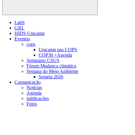
Buscar
LabS
GRL
HIDS Unicamp
Eventos
cops
Unicamp nas COPS
COP30 +Agenda
Seminário CSUS
Fórum Mudança climática
Semana do Meio Ambiente
Semeia 2026
Comunicação
Notícias
Agenda
publicações
Fotos
Menu