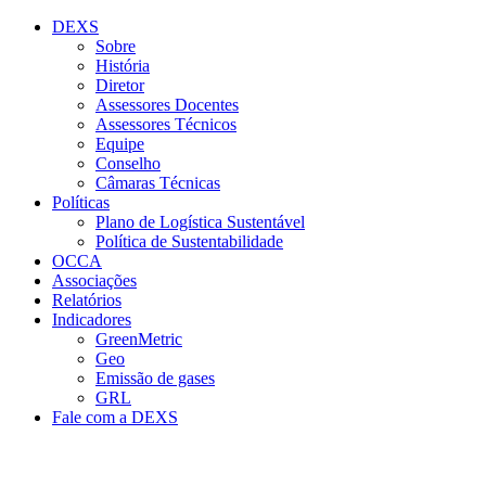
Conteúdo principal
Menu principal
Rodapé
DEXS
Sobre
História
Diretor
Assessores Docentes
Assessores Técnicos
Equipe
Conselho
Câmaras Técnicas
Políticas
Plano de Logística Sustentável
Política de Sustentabilidade
OCCA
Associações
Relatórios
Indicadores
GreenMetric
Geo
Emissão de gases
GRL
Fale com a DEXS
Aumentar fonte