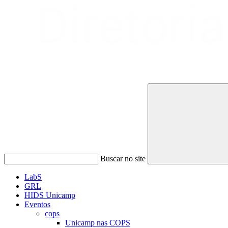
Buscar no site
LabS
GRL
HIDS Unicamp
Eventos
cops
Unicamp nas COPS