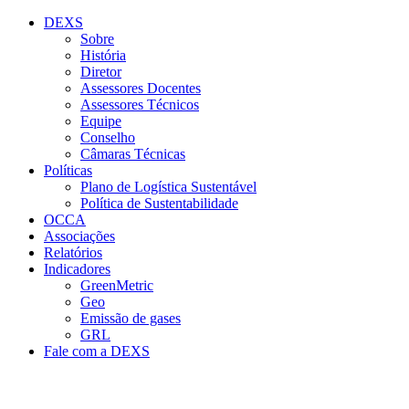
Conteúdo principal
Menu principal
Rodapé
DEXS
Sobre
História
Diretor
Assessores Docentes
Assessores Técnicos
Equipe
Conselho
Câmaras Técnicas
Políticas
Plano de Logística Sustentável
Política de Sustentabilidade
OCCA
Associações
Relatórios
Indicadores
GreenMetric
Geo
Emissão de gases
GRL
Fale com a DEXS
Aumentar fonte