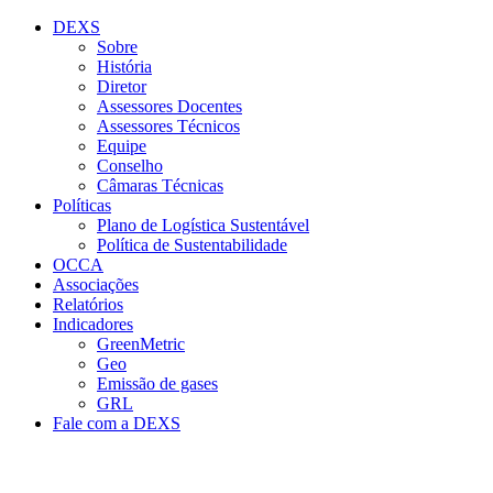
Conteúdo principal
Menu principal
Rodapé
DEXS
Sobre
História
Diretor
Assessores Docentes
Assessores Técnicos
Equipe
Conselho
Câmaras Técnicas
Políticas
Plano de Logística Sustentável
Política de Sustentabilidade
OCCA
Associações
Relatórios
Indicadores
GreenMetric
Geo
Emissão de gases
GRL
Fale com a DEXS
Aumentar fonte