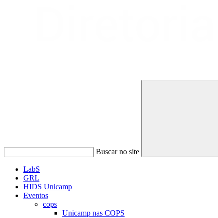
Buscar no site
LabS
GRL
HIDS Unicamp
Eventos
cops
Unicamp nas COPS