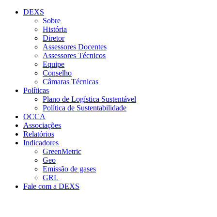
Conteúdo principal
Menu principal
Rodapé
DEXS
Sobre
História
Diretor
Assessores Docentes
Assessores Técnicos
Equipe
Conselho
Câmaras Técnicas
Políticas
Plano de Logística Sustentável
Política de Sustentabilidade
OCCA
Associações
Relatórios
Indicadores
GreenMetric
Geo
Emissão de gases
GRL
Fale com a DEXS
Aumentar fonte