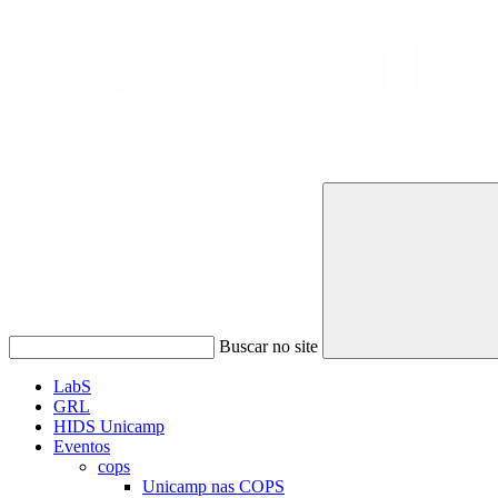
Buscar no site
LabS
GRL
HIDS Unicamp
Eventos
cops
Unicamp nas COPS