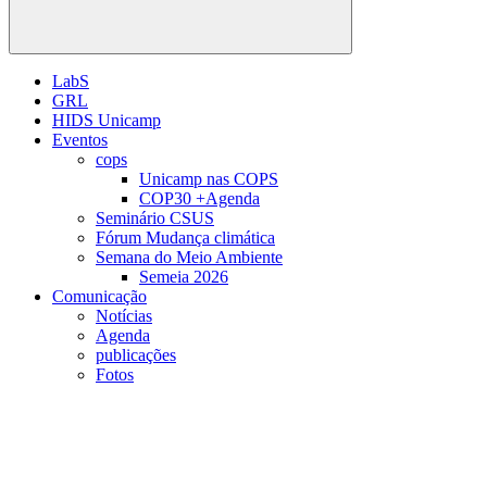
Buscar
LabS
GRL
HIDS Unicamp
Eventos
cops
Unicamp nas COPS
COP30 +Agenda
Seminário CSUS
Fórum Mudança climática
Semana do Meio Ambiente
Semeia 2026
Comunicação
Notícias
Agenda
publicações
Fotos
Menu