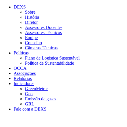
Conteúdo principal
Menu principal
Rodapé
DEXS
Sobre
História
Diretor
Assessores Docentes
Assessores Técnicos
Equipe
Conselho
Câmaras Técnicas
Políticas
Plano de Logística Sustentável
Política de Sustentabilidade
OCCA
Associações
Relatórios
Indicadores
GreenMetric
Geo
Emissão de gases
GRL
Fale com a DEXS
Aumentar fonte