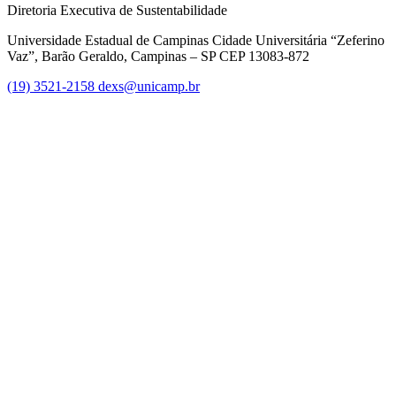
Diretoria Executiva de Sustentabilidade
Universidade Estadual de Campinas Cidade Universitária “Zeferino
Vaz”, Barão Geraldo, Campinas – SP CEP 13083-872
(19) 3521-2158
dexs@unicamp.br
Link para o Facebook
Link para o Linkedin
Link para o Instagram