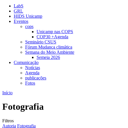
LabS
GRL
HIDS Unicamp
Eventos
cops
Unicamp nas COPS
COP30 +Agenda
Seminário CSUS
Fórum Mudança climática
Semana do Meio Ambiente
Semeia 2026
Comunicação
Notícias
Agenda
publicações
Fotos
Início
Fotografia
Filtros
Filtrar por categoria:
Filtrar por categoria:
Autoria
Fotografia