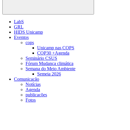
Buscar
LabS
GRL
HIDS Unicamp
Eventos
cops
Unicamp nas COPS
COP30 +Agenda
Seminário CSUS
Fórum Mudança climática
Semana do Meio Ambiente
Semeia 2026
Comunicação
Notícias
Agenda
publicações
Fotos
Menu