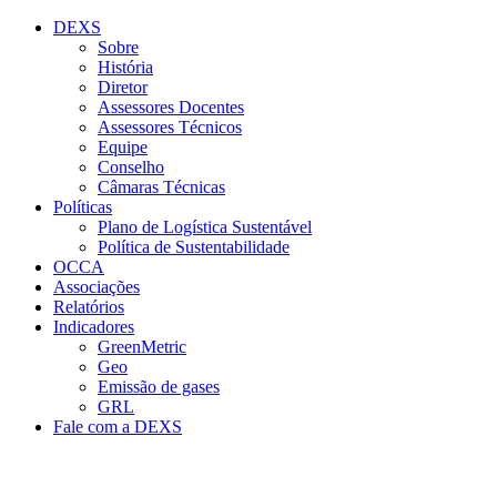
Conteúdo principal
Menu principal
Rodapé
DEXS
Sobre
História
Diretor
Assessores Docentes
Assessores Técnicos
Equipe
Conselho
Câmaras Técnicas
Políticas
Plano de Logística Sustentável
Política de Sustentabilidade
OCCA
Associações
Relatórios
Indicadores
GreenMetric
Geo
Emissão de gases
GRL
Fale com a DEXS
Aumentar fonte