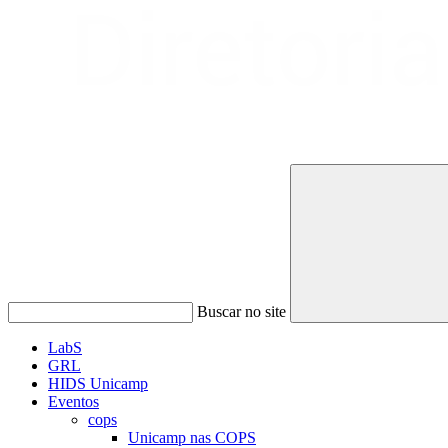
Buscar no site
LabS
GRL
HIDS Unicamp
Eventos
cops
Unicamp nas COPS