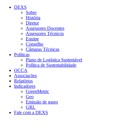
Conteúdo principal
Menu principal
Rodapé
DEXS
Sobre
História
Diretor
Assessores Docentes
Assessores Técnicos
Equipe
Conselho
Câmaras Técnicas
Políticas
Plano de Logística Sustentável
Política de Sustentabilidade
OCCA
Associações
Relatórios
Indicadores
GreenMetric
Geo
Emissão de gases
GRL
Fale com a DEXS
Aumentar fonte