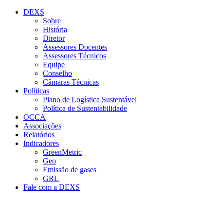
Conteúdo principal
Menu principal
Rodapé
DEXS
Sobre
História
Diretor
Assessores Docentes
Assessores Técnicos
Equipe
Conselho
Câmaras Técnicas
Políticas
Plano de Logística Sustentável
Política de Sustentabilidade
OCCA
Associações
Relatórios
Indicadores
GreenMetric
Geo
Emissão de gases
GRL
Fale com a DEXS
Aumentar fonte