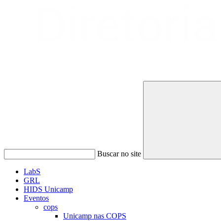
Buscar no site
LabS
GRL
HIDS Unicamp
Eventos
cops
Unicamp nas COPS