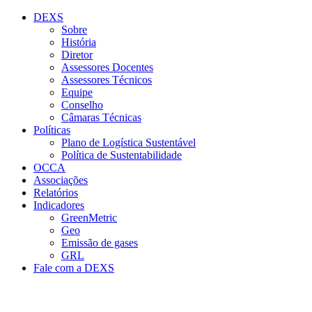
Conteúdo principal
Menu principal
Rodapé
DEXS
Sobre
História
Diretor
Assessores Docentes
Assessores Técnicos
Equipe
Conselho
Câmaras Técnicas
Políticas
Plano de Logística Sustentável
Política de Sustentabilidade
OCCA
Associações
Relatórios
Indicadores
GreenMetric
Geo
Emissão de gases
GRL
Fale com a DEXS
Aumentar fonte