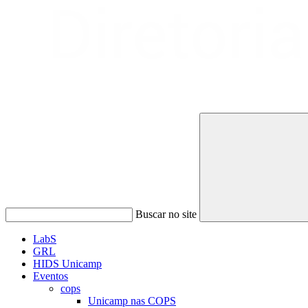
Buscar no site
LabS
GRL
HIDS Unicamp
Eventos
cops
Unicamp nas COPS