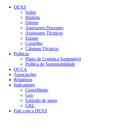
Conteúdo principal
Menu principal
Rodapé
DEXS
Sobre
História
Diretor
Assessores Docentes
Assessores Técnicos
Equipe
Conselho
Câmaras Técnicas
Políticas
Plano de Logística Sustentável
Política de Sustentabilidade
OCCA
Associações
Relatórios
Indicadores
GreenMetric
Geo
Emissão de gases
GRL
Fale com a DEXS
Aumentar fonte