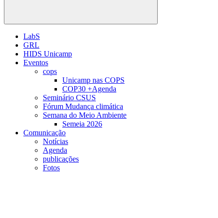
Buscar
LabS
GRL
HIDS Unicamp
Eventos
cops
Unicamp nas COPS
COP30 +Agenda
Seminário CSUS
Fórum Mudança climática
Semana do Meio Ambiente
Semeia 2026
Comunicação
Notícias
Agenda
publicações
Fotos
Menu