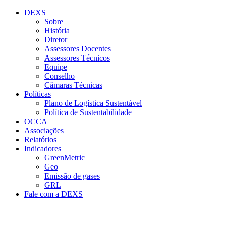
Conteúdo principal
Menu principal
Rodapé
DEXS
Sobre
História
Diretor
Assessores Docentes
Assessores Técnicos
Equipe
Conselho
Câmaras Técnicas
Políticas
Plano de Logística Sustentável
Política de Sustentabilidade
OCCA
Associações
Relatórios
Indicadores
GreenMetric
Geo
Emissão de gases
GRL
Fale com a DEXS
Aumentar fonte