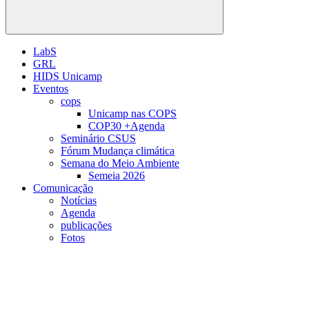
Buscar
LabS
GRL
HIDS Unicamp
Eventos
cops
Unicamp nas COPS
COP30 +Agenda
Seminário CSUS
Fórum Mudança climática
Semana do Meio Ambiente
Semeia 2026
Comunicação
Notícias
Agenda
publicações
Fotos
Menu