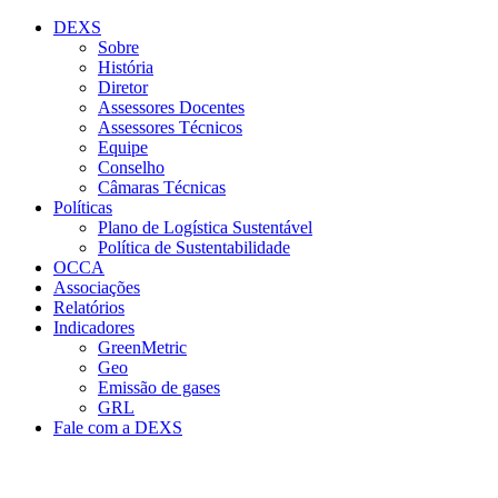
Conteúdo principal
Menu principal
Rodapé
DEXS
Sobre
História
Diretor
Assessores Docentes
Assessores Técnicos
Equipe
Conselho
Câmaras Técnicas
Políticas
Plano de Logística Sustentável
Política de Sustentabilidade
OCCA
Associações
Relatórios
Indicadores
GreenMetric
Geo
Emissão de gases
GRL
Fale com a DEXS
Aumentar fonte