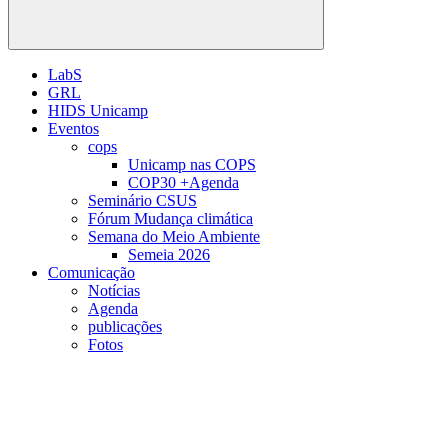
Buscar
LabS
GRL
HIDS Unicamp
Eventos
cops
Unicamp nas COPS
COP30 +Agenda
Seminário CSUS
Fórum Mudança climática
Semana do Meio Ambiente
Semeia 2026
Comunicação
Notícias
Agenda
publicações
Fotos
Menu