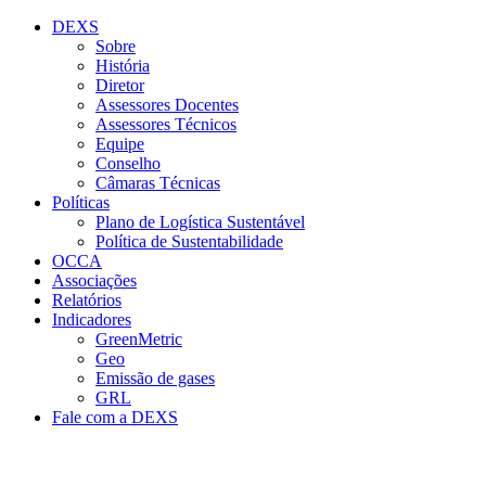
Conteúdo principal
Menu principal
Rodapé
DEXS
Sobre
História
Diretor
Assessores Docentes
Assessores Técnicos
Equipe
Conselho
Câmaras Técnicas
Políticas
Plano de Logística Sustentável
Política de Sustentabilidade
OCCA
Associações
Relatórios
Indicadores
GreenMetric
Geo
Emissão de gases
GRL
Fale com a DEXS
Aumentar fonte