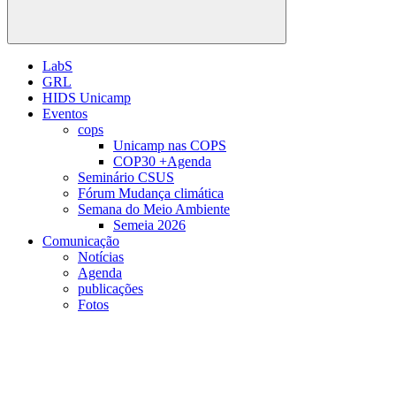
Buscar
LabS
GRL
HIDS Unicamp
Eventos
cops
Unicamp nas COPS
COP30 +Agenda
Seminário CSUS
Fórum Mudança climática
Semana do Meio Ambiente
Semeia 2026
Comunicação
Notícias
Agenda
publicações
Fotos
Menu