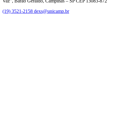
Vaz”, Barão Geraldo, Campinas – SP CEP 13083-872
(19) 3521-2158
dexs@unicamp.br
Link para o Facebook
Link para o Linkedin
Link para o Instagram