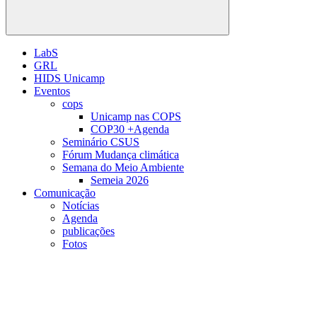
Buscar
LabS
GRL
HIDS Unicamp
Eventos
cops
Unicamp nas COPS
COP30 +Agenda
Seminário CSUS
Fórum Mudança climática
Semana do Meio Ambiente
Semeia 2026
Comunicação
Notícias
Agenda
publicações
Fotos
Menu