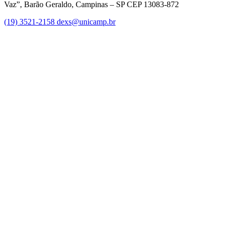
Vaz”, Barão Geraldo, Campinas – SP CEP 13083-872
(19) 3521-2158
dexs@unicamp.br
Link para o Facebook
Link para o Linkedin
Link para o Instagram