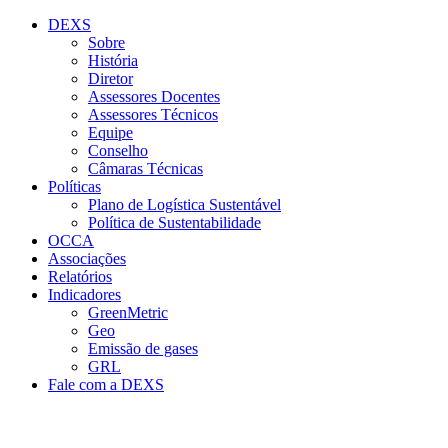
Conteúdo principal
Menu principal
Rodapé
DEXS
Sobre
História
Diretor
Assessores Docentes
Assessores Técnicos
Equipe
Conselho
Câmaras Técnicas
Políticas
Plano de Logística Sustentável
Política de Sustentabilidade
OCCA
Associações
Relatórios
Indicadores
GreenMetric
Geo
Emissão de gases
GRL
Fale com a DEXS
Aumentar fonte