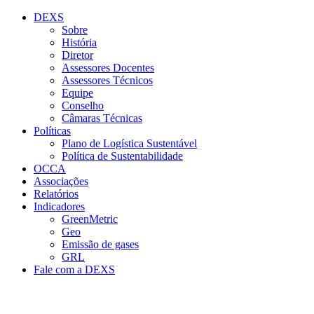
Conteúdo principal
Menu principal
Rodapé
DEXS
Sobre
História
Diretor
Assessores Docentes
Assessores Técnicos
Equipe
Conselho
Câmaras Técnicas
Políticas
Plano de Logística Sustentável
Política de Sustentabilidade
OCCA
Associações
Relatórios
Indicadores
GreenMetric
Geo
Emissão de gases
GRL
Fale com a DEXS
Aumentar fonte