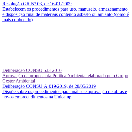
Resolução GR Nº 03, de 16-01-2009
Estabelecem os procedimentos para uso, manuseio, armazenamento
e disposição final de materiais contendo asbesto ou amianto (como é
mais conhecido)
Deliberação CONSU 533-2010
Aprovação da proposta da Politica Ambiental elaborada pelo Grupo
Gestor Ambiental
Deliberação CONSU-A-019/2019, de 28/05/2019
Dispõe sobre os procedimentos para análise e aprovação de obras e
novos empreendimentos na Unicamp.