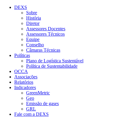
Conteúdo principal
Menu principal
Rodapé
DEXS
Sobre
História
Diretor
Assessores Docentes
Assessores Técnicos
Equipe
Conselho
Câmaras Técnicas
Políticas
Plano de Logística Sustentável
Política de Sustentabilidade
OCCA
Associações
Relatórios
Indicadores
GreenMetric
Geo
Emissão de gases
GRL
Fale com a DEXS
Aumentar fonte