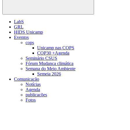
Buscar
LabS
GRL
HIDS Unicamp
Eventos
cops
Unicamp nas COPS
COP30 +Agenda
Seminário CSUS
Fórum Mudança climática
Semana do Meio Ambiente
Semeia 2026
Comunicação
Notícias
Agenda
publicações
Fotos
Menu