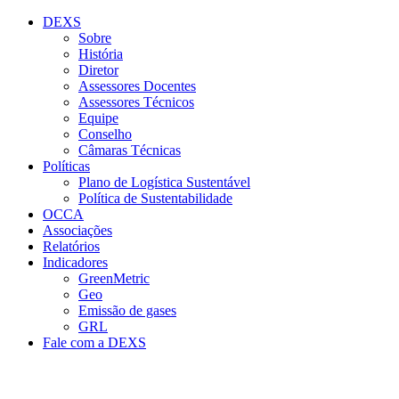
Conteúdo principal
Menu principal
Rodapé
DEXS
Sobre
História
Diretor
Assessores Docentes
Assessores Técnicos
Equipe
Conselho
Câmaras Técnicas
Políticas
Plano de Logística Sustentável
Política de Sustentabilidade
OCCA
Associações
Relatórios
Indicadores
GreenMetric
Geo
Emissão de gases
GRL
Fale com a DEXS
Aumentar fonte