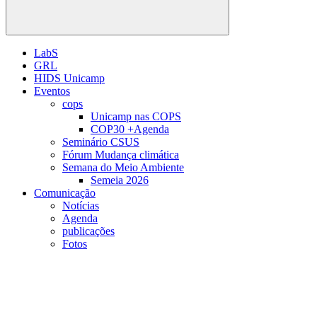
Buscar
LabS
GRL
HIDS Unicamp
Eventos
cops
Unicamp nas COPS
COP30 +Agenda
Seminário CSUS
Fórum Mudança climática
Semana do Meio Ambiente
Semeia 2026
Comunicação
Notícias
Agenda
publicações
Fotos
Menu