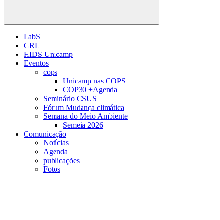
Buscar
LabS
GRL
HIDS Unicamp
Eventos
cops
Unicamp nas COPS
COP30 +Agenda
Seminário CSUS
Fórum Mudança climática
Semana do Meio Ambiente
Semeia 2026
Comunicação
Notícias
Agenda
publicações
Fotos
Menu