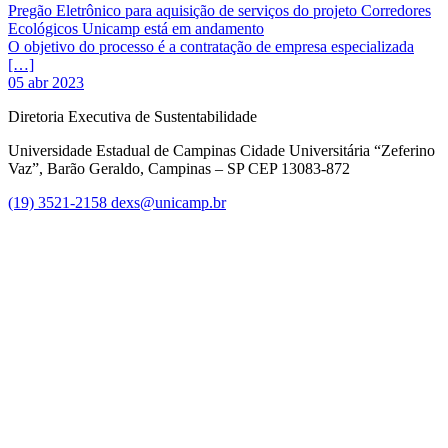
Pregão Eletrônico para aquisição de serviços do projeto Corredores
Ecológicos Unicamp está em andamento
O objetivo do processo é a contratação de empresa especializada
[…]
05 abr 2023
Diretoria Executiva de Sustentabilidade
Universidade Estadual de Campinas Cidade Universitária “Zeferino
Vaz”, Barão Geraldo, Campinas – SP CEP 13083-872
(19) 3521-2158
dexs@unicamp.br
Link para o Facebook
Link para o Linkedin