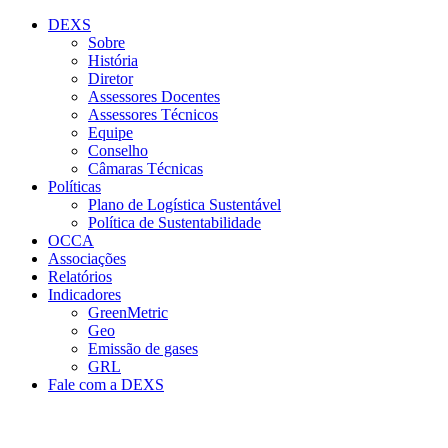
Conteúdo principal
Menu principal
Rodapé
DEXS
Sobre
História
Diretor
Assessores Docentes
Assessores Técnicos
Equipe
Conselho
Câmaras Técnicas
Políticas
Plano de Logística Sustentável
Política de Sustentabilidade
OCCA
Associações
Relatórios
Indicadores
GreenMetric
Geo
Emissão de gases
GRL
Fale com a DEXS
Aumentar fonte