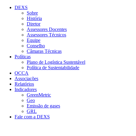
Conteúdo principal
Menu principal
Rodapé
DEXS
Sobre
História
Diretor
Assessores Docentes
Assessores Técnicos
Equipe
Conselho
Câmaras Técnicas
Políticas
Plano de Logística Sustentável
Política de Sustentabilidade
OCCA
Associações
Relatórios
Indicadores
GreenMetric
Geo
Emissão de gases
GRL
Fale com a DEXS
Aumentar fonte