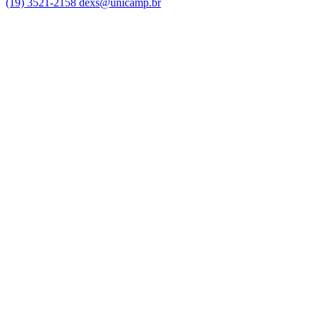
(19) 3521-2158
dexs@unicamp.br
Link para o Facebook
Link para o Linkedin
Link para o Instagram