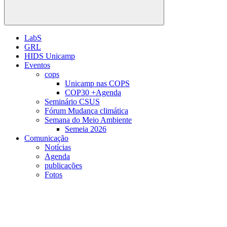
Buscar
LabS
GRL
HIDS Unicamp
Eventos
cops
Unicamp nas COPS
COP30 +Agenda
Seminário CSUS
Fórum Mudança climática
Semana do Meio Ambiente
Semeia 2026
Comunicação
Notícias
Agenda
publicações
Fotos
Menu