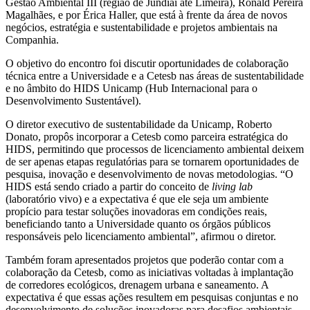
Gestão Ambiental III (região de Jundiaí até Limeira), Ronald Pereira
Magalhães, e por Érica Haller, que está à frente da área de novos
negócios, estratégia e sustentabilidade e projetos ambientais na
Companhia.
O objetivo do encontro foi discutir oportunidades de colaboração
técnica entre a Universidade e a Cetesb nas áreas de sustentabilidade
e no âmbito do HIDS Unicamp (Hub Internacional para o
Desenvolvimento Sustentável).
O diretor executivo de sustentabilidade da Unicamp, Roberto
Donato, propôs incorporar a Cetesb como parceira estratégica do
HIDS, permitindo que processos de licenciamento ambiental deixem
de ser apenas etapas regulatórias para se tornarem oportunidades de
pesquisa, inovação e desenvolvimento de novas metodologias. “O
HIDS está sendo criado a partir do conceito de
living lab
(laboratório vivo) e a expectativa é que ele seja um ambiente
propício para testar soluções inovadoras em condições reais,
beneficiando tanto a Universidade quanto os órgãos públicos
responsáveis pelo licenciamento ambiental”, afirmou o diretor.
Também foram apresentados projetos que poderão contar com a
colaboração da Cetesb, como as iniciativas voltadas à implantação
de corredores ecológicos, drenagem urbana e saneamento. A
expectativa é que essas ações resultem em pesquisas conjuntas e no
desenvolvimento de soluções inovadoras para desafios ambientais