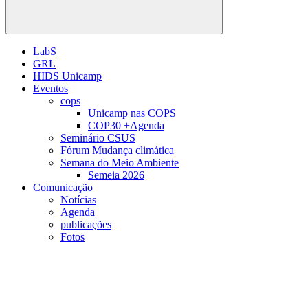
Buscar
LabS
GRL
HIDS Unicamp
Eventos
cops
Unicamp nas COPS
COP30 +Agenda
Seminário CSUS
Fórum Mudança climática
Semana do Meio Ambiente
Semeia 2026
Comunicação
Notícias
Agenda
publicações
Fotos
Menu