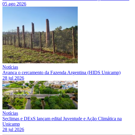
05 ago 2026
Notícias
Avança o cercamento da Fazenda Argentina (HIDS Unicamp)
28 jul 2026
Notícias
Seclimas e DExS lançam edital Juventude e Ação Climática na
Unicamp
28 jul 2026