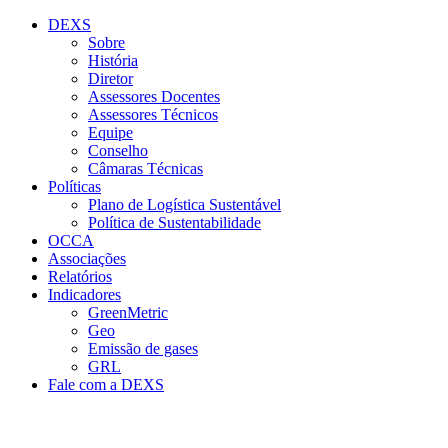
Conteúdo principal
Menu principal
Rodapé
DEXS
Sobre
História
Diretor
Assessores Docentes
Assessores Técnicos
Equipe
Conselho
Câmaras Técnicas
Políticas
Plano de Logística Sustentável
Política de Sustentabilidade
OCCA
Associações
Relatórios
Indicadores
GreenMetric
Geo
Emissão de gases
GRL
Fale com a DEXS
Aumentar fonte