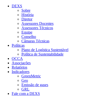
Conteúdo principal
Menu principal
Rodapé
DEXS
Sobre
História
Diretor
Assessores Docentes
Assessores Técnicos
Equipe
Conselho
Câmaras Técnicas
Políticas
Plano de Logística Sustentável
Política de Sustentabilidade
OCCA
Associações
Relatórios
Indicadores
GreenMetric
Geo
Emissão de gases
GRL
Fale com a DEXS
Aumentar fonte