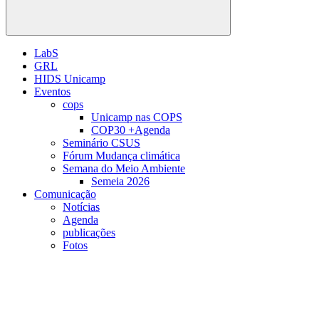
Buscar
LabS
GRL
HIDS Unicamp
Eventos
cops
Unicamp nas COPS
COP30 +Agenda
Seminário CSUS
Fórum Mudança climática
Semana do Meio Ambiente
Semeia 2026
Comunicação
Notícias
Agenda
publicações
Fotos
Menu