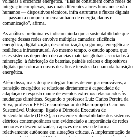
voltadas à eficiência energética. “Elas se constituem como redes de
integração complexas, nas quais diferentes atores humanos e não
humanos — dispositivos técnicos, infra estruturas e fluxos digitais
— passam a compor um emaranhado de energia, dados e
comunicação”, afirma.
As análises preliminares indicam ainda que a sustentabilidade que
emerge dessas redes envolve múltiplas camadas: eficiência
energética, digitalização, descarbonização, segurança energética e
resiliência infraestrutural. Ao mesmo tempo, o estudo aponta que
estes sistemas dependem de cadeias materiais globais associadas à
mineração, à fabricação de baterias, painéis solares e dispositivos
digitais que colocam novos desafios e tensões da chamada transição
energética.
Além disso, mais do que integrar fontes de energia renováveis, a
transição energética se relaciona diretamente à capacidade de
adaptação e resposta diante de eventos extremos relacionados às
mudanças climáticas. Segundo o professor Luiz Carlos Pereira da
Silva, professor FEEC e coordenador do Macroprojeto Campus
Sustentável Unicamp, ligado à Diretoria Executiva de
Sustentabilidade (DExS), a crescente vulnerabilidade dos sistemas
elétricos contemporâneos tem evidenciado a importância de redes
menores e descentralizadas, capazes de operar de forma
relativamente autônoma em situações críticas. A implementação da