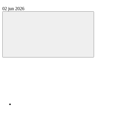
02 jun 2026
Compartilhar
Compartilhar po
Compartilhar n