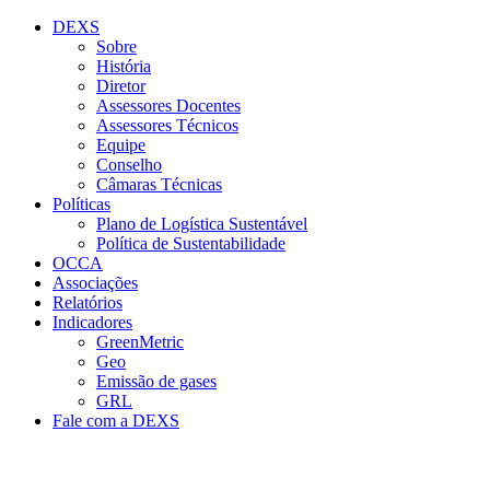
Conteúdo principal
Menu principal
Rodapé
DEXS
Sobre
História
Diretor
Assessores Docentes
Assessores Técnicos
Equipe
Conselho
Câmaras Técnicas
Políticas
Plano de Logística Sustentável
Política de Sustentabilidade
OCCA
Associações
Relatórios
Indicadores
GreenMetric
Geo
Emissão de gases
GRL
Fale com a DEXS
Aumentar fonte