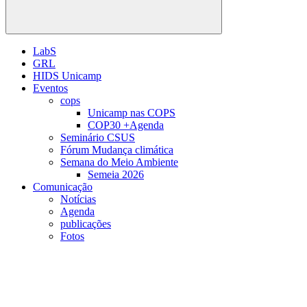
Buscar
LabS
GRL
HIDS Unicamp
Eventos
cops
Unicamp nas COPS
COP30 +Agenda
Seminário CSUS
Fórum Mudança climática
Semana do Meio Ambiente
Semeia 2026
Comunicação
Notícias
Agenda
publicações
Fotos
Menu