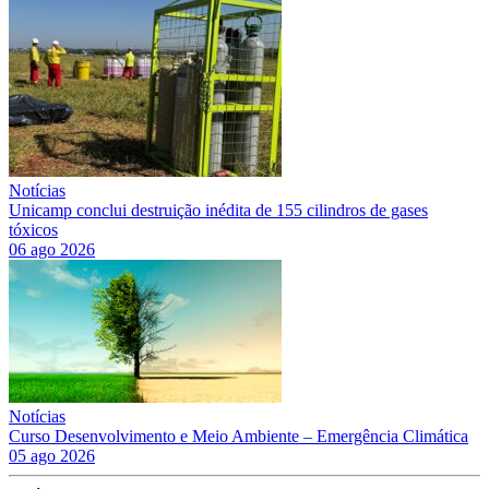
Notícias
Unicamp conclui destruição inédita de 155 cilindros de gases
tóxicos
06 ago 2026
Notícias
Curso Desenvolvimento e Meio Ambiente – Emergência Climática
05 ago 2026