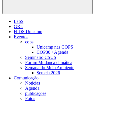
Buscar
LabS
GRL
HIDS Unicamp
Eventos
cops
Unicamp nas COPS
COP30 +Agenda
Seminário CSUS
Fórum Mudança climática
Semana do Meio Ambiente
Semeia 2026
Comunicação
Notícias
Agenda
publicações
Fotos
Menu