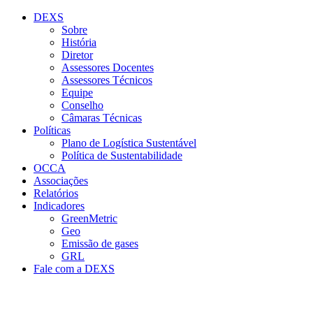
Conteúdo principal
Menu principal
Rodapé
DEXS
Sobre
História
Diretor
Assessores Docentes
Assessores Técnicos
Equipe
Conselho
Câmaras Técnicas
Políticas
Plano de Logística Sustentável
Política de Sustentabilidade
OCCA
Associações
Relatórios
Indicadores
GreenMetric
Geo
Emissão de gases
GRL
Fale com a DEXS
Aumentar fonte